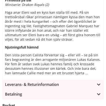
Prinsessa på bal
Miniserie: Drakon Royals (2)
Föga anar Eleni vad en kyss kan ställa till med. På sin
trettioårsbal råkar prinsessan nämligen kyssa den man hon
åtrår mest i hela kungariket – och efter det ögonblicket är
ingenting sig likt. Fastighetsmagnaten Gabriel Marquez har
större inflytande än hon anat, och när han ställer ett
ultimatum ser Eleni bara en utväg – att först göra honom till
viljes, för att sedan nå dit hon själv strävar.
Njutningsfull hämnd
Den sista person Calista förväntar sig – eller vill – se på sin
fars begravning är den arrogante miljonären Lukas Kalanos.
För fem år sedan svek Lukas hennes familj och krossade
dessutom hennes illusioner om kärlek. Och inte bara det,
han lämnade Callie med mer än ett brustet hjärta ...
Leverans- & Returinformation
Betalning
Pocket