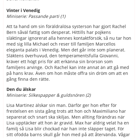
Vinter i Venedig
Miniserie: Passande parti (1)
Att ta hand om sin föräldralösa systerson har gjort Rachel
Bern såväl fattig som desperat. Hittills har pojkens
släktingar ignorerat alla hennes kontaktförsök, så nu tar hon
med sig lilla Michael och reser till familjen Marcellos
eleganta palats i Venedig. Men det går inte som planerat.
Släktens överhuvud, den temperamentsfulla Giovanni,
kräver ett högt pris för att erkänna sin brorson som
familjens arvinge. Och Rachel kan inte annat än att gå med
på hans krav. Även om hon måste offra sin dröm om att en
gång finna den rätte.
Den du älskar
Miniserie: Silkespapper & guldsnören (2)
Lisa Martinez älskar sin man. Därför ger hon efter för
frestelsen en sista gång trots att hon och Maximiliano har
separerat och snart ska skiljas. Men allting förändras när
Lisa upptäcker att hon är gravid. Max har aldrig velat ha en
familj så Lisa blir chockad när han inte släpper taget. För
sitt ofödda barns skull går hon med på att återvända. Vågar