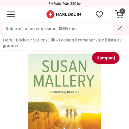
Fri frakt från 350 kr
0
Hem
Böcker
Serier
Silk - Feelgood romaner
De bästa av
grannar
Kampanj