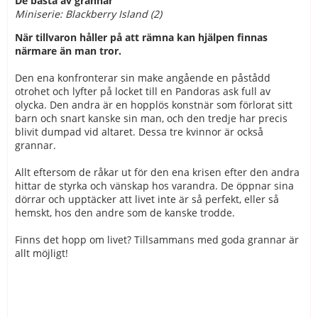
De bästa av grannar
Miniserie: Blackberry Island (2)
När tillvaron håller på att rämna kan hjälpen finnas
närmare än man tror.
Den ena konfronterar sin make angående en påstådd
otrohet och lyfter på locket till en Pandoras ask full av
olycka. Den andra är en hopplös konstnär som förlorat sitt
barn och snart kanske sin man, och den tredje har precis
blivit dumpad vid altaret. Dessa tre kvinnor är också
grannar.
Allt eftersom de råkar ut för den ena krisen efter den andra
hittar de styrka och vänskap hos varandra. De öppnar sina
dörrar och upptäcker att livet inte är så perfekt, eller så
hemskt, hos den andre som de kanske trodde.
Finns det hopp om livet? Tillsammans med goda grannar är
allt möjligt!