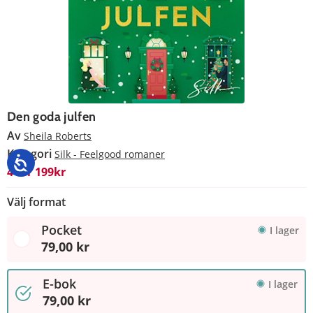
Den goda julfen
Av
Sheila Roberts
Kategori
Silk - Feelgood romaner
4 för 199kr
Välj format
Pocket
I lager
79,00 kr
E-bok
I lager
79,00 kr