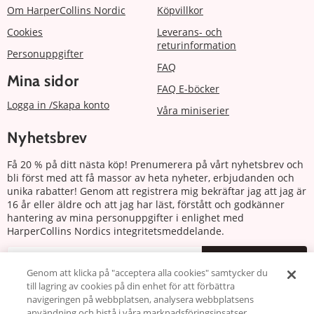
Om HarperCollins Nordic
Köpvillkor
Cookies
Leverans- och
returinformation
Personuppgifter
FAQ
Mina sidor
FAQ E-böcker
Logga in /Skapa konto
Våra miniserier
Nyhetsbrev
Få 20 % på ditt nästa köp! Prenumerera på vårt nyhetsbrev och
bli först med att få massor av heta nyheter, erbjudanden och
unika rabatter! Genom att registrera mig bekräftar jag att jag är
16 år eller äldre och att jag har läst, förstått och godkänner
hantering av mina personuppgifter i enlighet med
HarperCollins Nordics integritetsmeddelande.
Prenumerera
Genom att klicka på "acceptera alla cookies" samtycker du
till lagring av cookies på din enhet för att förbättra
Följ oss
navigeringen på webbplatsen, analysera webbplatsens
användning och bistå i våra marknadsföringsinsatser.