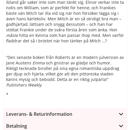
ibland går saker inte som man tänkt sig. Elinor verkar inte ta
notis om William, som är perfekt för henne, och Frankies
bäste vän Mitch tar illa vid sig när hon försöker lägga sig i
även hans kärleksliv. Men Mitch är en så otroligt bra man –
godhjärtad, lättsam och snygg dessutom – och han har
stöttat Frankie under de svåra första åren som änka. Hon
måste
hitta en kvinna som han passar ihop med. Men varför
fladdrar det så i bröstet när hon tänker på Mitch …?
”Den senaste boken från Roberts är en modern julversion av
Jane Austens
Emma
och gnistrar av glädje och humor.
Rikligt tecknade biroller på sina egna romantiska uppdrag
ger djup och hjärta, vilket gör att den pittoreska staden
känns mysig och bebodd. Detta är en riktig julpärla!”
Publishers Weekly
*
Leverans- & Returinformation
Betalning