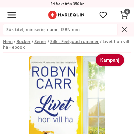
Fri frakt från 350 kr
0
Hem
Böcker
Serier
Silk - Feelgood romaner
Livet hon vill
ha - ebook
Kampanj