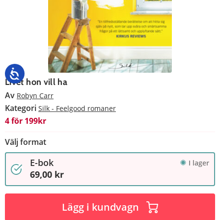
Livet hon vill ha
Av
Robyn Carr
Kategori
Silk - Feelgood romaner
4 för 199kr
Välj format
E-bok
I lager
69,00 kr
Lägg i kundvagn