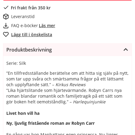
Fri frakt från 350 kr
Leveranstid
FAQ e-böcker
Läs mer
Lägg till i önskelista
Produktbeskrivning
Serie: Silk
”En tillfredsställande berättelse om att hitta sig själv på nytt,
som tar upp svåra och smärtsamma frågor på ett lättsamt
och upplyftande sätt.” –
Kirkus Reviews
”Lika hjärtslitande som hjärtevärmande. Robyn Carrs nya
roman blandar romantik och familjetragik på ett sätt som
gör boken helt oemotståndlig.” –
Harlequinjunkie
Livet hon vill ha
Ny, ljuvlig fristående roman av Robyn Carr
En gång var hon Manhattans egen prinsessa. Nu ligger