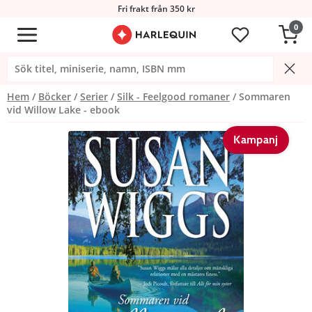
Fri frakt från 350 kr
0
Hem
Böcker
Serier
Silk - Feelgood romaner
Sommaren
vid Willow Lake - ebook
Kampanj