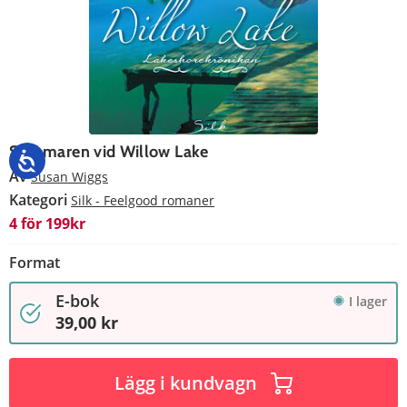
Sommaren vid Willow Lake
Av
Susan Wiggs
Kategori
Silk - Feelgood romaner
4 för 199kr
Format
E-bok
I lager
39,00 kr
Lägg i kundvagn