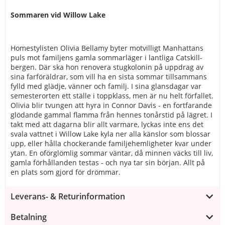
Sommaren vid Willow Lake
Homestylisten Olivia Bellamy byter motvilligt Manhattans
puls mot familjens gamla sommarläger i lantliga Catskill-
bergen. Där ska hon renovera stugkolonin på uppdrag av
sina farföräldrar, som vill ha en sista sommar tillsammans
fylld med glädje, vänner och familj. I sina glansdagar var
semesterorten ett ställe i toppklass, men är nu helt förfallet.
Olivia blir tvungen att hyra in Connor Davis - en fortfarande
glödande gammal flamma från hennes tonårstid på lägret. I
takt med att dagarna blir allt varmare, lyckas inte ens det
svala vattnet i Willow Lake kyla ner alla känslor som blossar
upp, eller hålla chockerande familjehemligheter kvar under
ytan. En oförglömlig sommar väntar, då minnen väcks till liv,
gamla förhållanden testas - och nya tar sin början. Allt på
en plats som gjord för drömmar.
Leverans- & Returinformation
Betalning