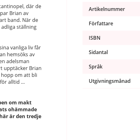
tantinopel, där de
Artikelnummer
apar Brian av
art band. När de
Författare
 adliga ställning
ISBN
na vanliga liv får
Sidantal
rian hemsöks av
d en adelsman
Språk
rt upptäcker Brian
 hopp om att bli
Utgivningsmånad
ör alltid …
mpen om makt
tats ohämmade
här är den tredje