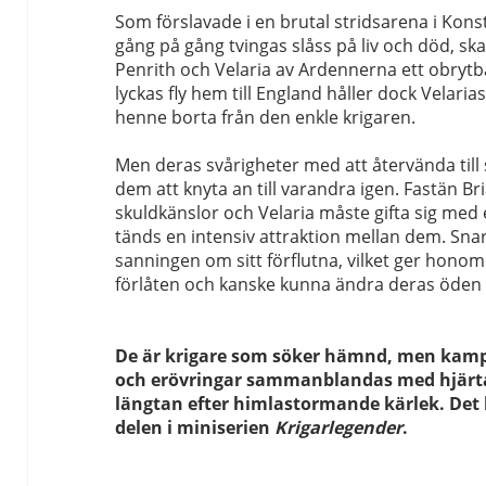
Som förslavade i en brutal stridsarena i Kons
gång på gång tvingas slåss på liv och död, sk
Penrith och Velaria av Ardennerna ett obrytb
lyckas fly hem till England håller dock Velarias
henne borta från den enkle krigaren.
Men deras svårigheter med att återvända till si
dem att knyta an till varandra igen. Fastän B
skuldkänslor och Velaria måste gifta sig me
tänds en intensiv attraktion mellan dem. Sna
sanningen om sitt förflutna, vilket ger honom
förlåten och kanske kunna ändra deras öden f
De är krigare som söker hämnd, men ka
och erövringar sammanblandas med hjär
längtan efter himlastormande kärlek. Det 
delen i miniserien
Krigarlegender
.