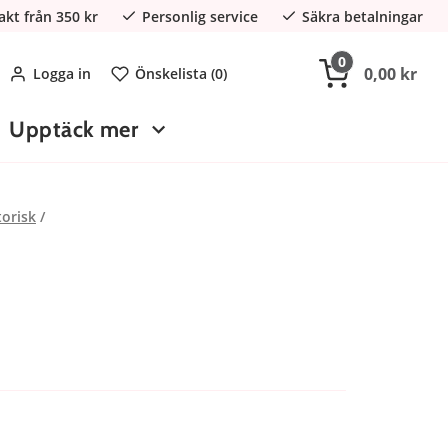
rakt från 350 kr
Personlig service
Säkra betalningar
0
0,00 kr
Logga in
Önskelista (
0
)
Upptäck mer
torisk