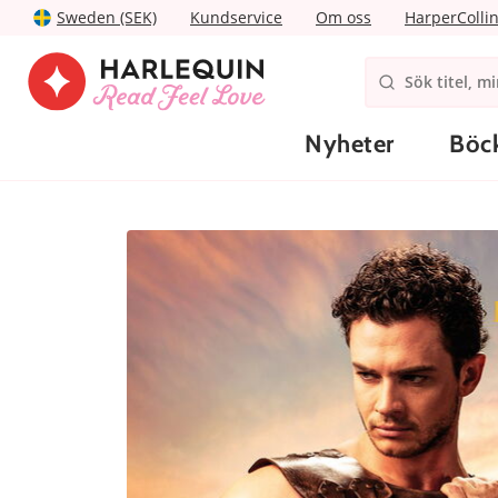
Sweden (SEK)
Kundservice
Om oss
HarperColli
Nyheter
Böc