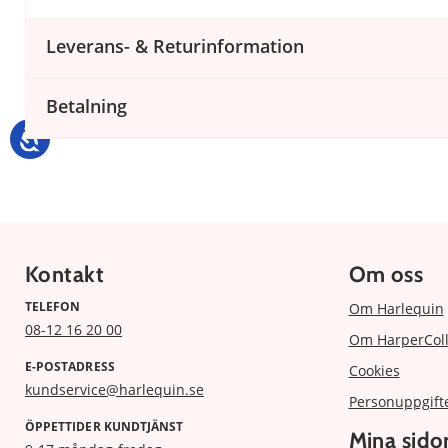
Leverans- & Returinformation
Betalning
Kontakt
Om oss
TELEFON
Om Harlequin
08-12 16 20 00
Om HarperColl
E-POSTADRESS
Cookies
kundservice@harlequin.se
Personuppgift
ÖPPETTIDER KUNDTJÄNST
Mina sido