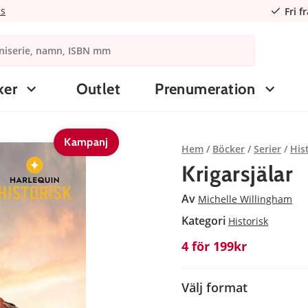
ns
Fri f
ker
Outlet
Prenumeration
Kampanj
Hem
Böcker
Serier
His
Krigarsjälar
Av
Michelle Willingham
Kategori
Historisk
4 för 199kr
Välj format