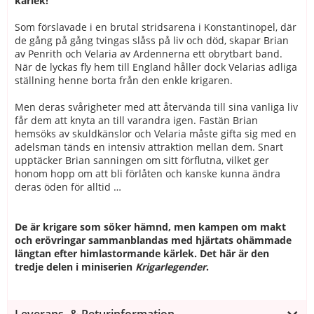
kärlek!
Som förslavade i en brutal stridsarena i Konstantinopel, där
de gång på gång tvingas slåss på liv och död, skapar Brian
av Penrith och Velaria av Ardennerna ett obrytbart band.
När de lyckas fly hem till England håller dock Velarias adliga
ställning henne borta från den enkle krigaren.
Men deras svårigheter med att återvända till sina vanliga liv
får dem att knyta an till varandra igen. Fastän Brian
hemsöks av skuldkänslor och Velaria måste gifta sig med en
adelsman tänds en intensiv attraktion mellan dem. Snart
upptäcker Brian sanningen om sitt förflutna, vilket ger
honom hopp om att bli förlåten och kanske kunna ändra
deras öden för alltid …
De är krigare som söker hämnd, men kampen om makt
och erövringar sammanblandas med hjärtats ohämmade
längtan efter himlastormande kärlek. Det här är den
tredje delen i miniserien
Krigarlegender
.
Leverans- & Returinformation