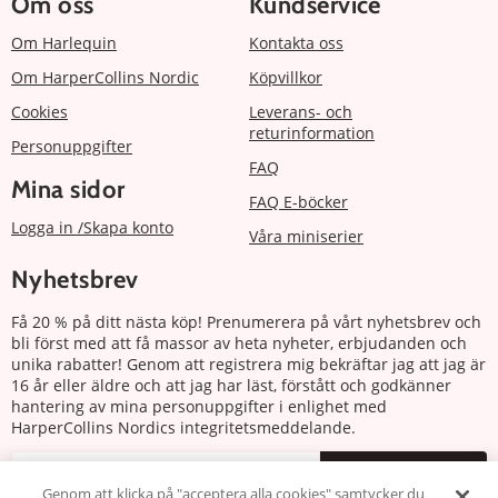
Om oss
Kundservice
Om Harlequin
Kontakta oss
Om HarperCollins Nordic
Köpvillkor
Cookies
Leverans- och
returinformation
Personuppgifter
FAQ
Mina sidor
FAQ E-böcker
Logga in /Skapa konto
Våra miniserier
Nyhetsbrev
Få 20 % på ditt nästa köp! Prenumerera på vårt nyhetsbrev och
bli först med att få massor av heta nyheter, erbjudanden och
unika rabatter! Genom att registrera mig bekräftar jag att jag är
16 år eller äldre och att jag har läst, förstått och godkänner
hantering av mina personuppgifter i enlighet med
HarperCollins Nordics integritetsmeddelande.
Prenumerera
Genom att klicka på "acceptera alla cookies" samtycker du