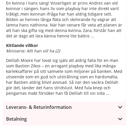
En kvinna i hans säng! Visserligen är prins Andres van vid
kvinnor i sängen, hans liv som playboy har inte direkt varit
tråkigt, men kvinnan ifråga har han aldrig tidigare sett.
Bilden av hennes långa fläta och skimrande hy vägrar att
lämna hans näthinna. När han senare får veta att planen är
att han ska gifta sig med denna kvinna, Zara, förstår han att
det är dags att lära känna henne lite bättre ...
Kittlande villkor
Miniserie: Allt han vill ha (2)
Delilah Moore har lovat sig själv att aldrig falla för en man
som Bastien Zikos – en arrogant playboy med lika många
kärleksaffärer på sitt samvete som miljoner på banken. Med
utseende som en gud och utstrålning som en härdsmälta,
har Bastien aldrig blivit avvisad. Så när den vackra Delilah
gör det, tänder det hans stridslust. Med fula knep och
pengarnas makt försöker han få Delilah till sin sida ...
Leverans- & Returinformation
Betalning