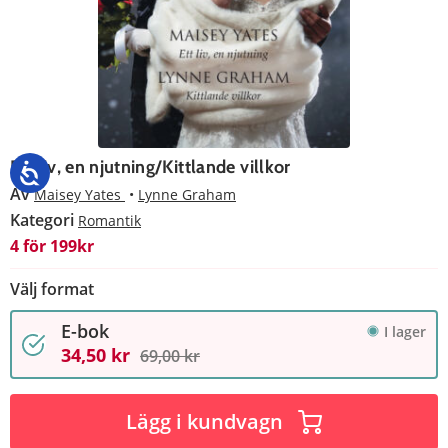
Ett liv, en njutning/Kittlande villkor
Av
Maisey Yates
Lynne Graham
Kategori
Romantik
4 för 199kr
Välj format
E-bok
I lager
34,50 kr
69,00 kr
Lägg i kundvagn