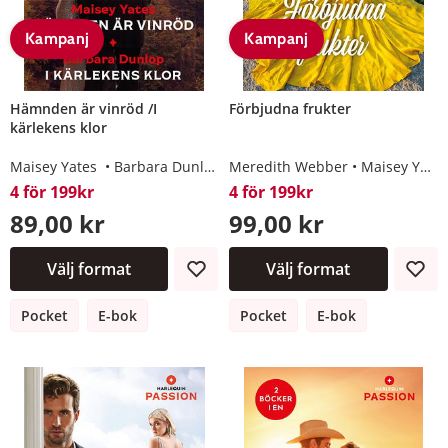
Kampanj
Kampanj
Hämnden är vinröd /I
Förbjudna frukter
kärlekens klor
Maisey Yates
Barbara Dunlop
Meredith Webber
Maisey Yates
4 för 199kr
4 för 199kr
89,00 kr
99,00 kr
Välj format
Välj format
Pocket
E-bok
Pocket
E-bok