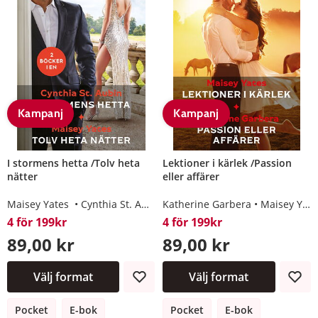
Kampanj
Kampanj
I stormens hetta /Tolv heta
Lektioner i kärlek /Passion
nätter
eller affärer
Maisey Yates
Cynthia St. Aubin
Katherine Garbera
Maisey Yates
4 för 199kr
4 för 199kr
89,00 kr
89,00 kr
Välj format
Välj format
Pocket
E-bok
Pocket
E-bok