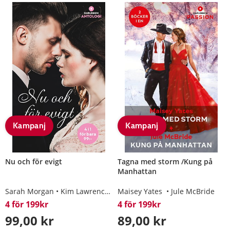
Kampanj
Kampanj
Nu och för evigt
Tagna med storm /Kung på
Manhattan
Sarah Morgan
Kim Lawrence
Maisey Yates
Maisey Yates
Trish Morey
Jule McBride
4 för 199kr
4 för 199kr
99,00 kr
89,00 kr