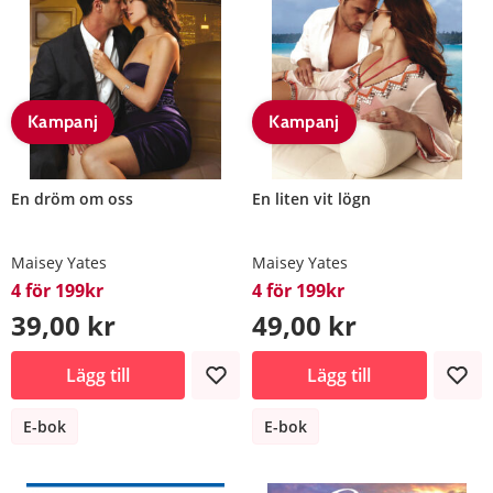
Kampanj
Kampanj
En dröm om oss
En liten vit lögn
Maisey Yates
Maisey Yates
4 för 199kr
4 för 199kr
39,00 kr
49,00 kr
Lägg till
Lägg till
E-bok
E-bok