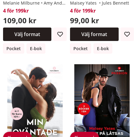
Melanie Milburne
Amy Andrews
Maisey Yates
Sheri WhiteFeather
Jules Bennett
Maisey Y
4 för 199kr
4 för 199kr
109,00 kr
99,00 kr
Välj format
Välj format
Pocket
E-bok
Pocket
E-bok