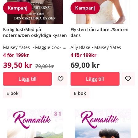
Kampanj
Kampanj
Farlig lust/Med på
Flykten från altaret/Som en
noterna/Den oskyldiga kyssen
dans
Maisey Yates
Maggie Cox
Michelle Smart
Ally Blake
Maisey Yates
4 för 199kr
4 för 199kr
39,50 kr
69,00 kr
79,00 kr
Lägg till
Lägg till
E-bok
E-bok