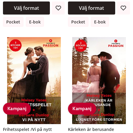
Välj format
Välj format
Pocket
E-bok
Pocket
E-bok
Kampanj
Kampanj
Frihetsspelet /Vi på nytt
Kärleken är berusande