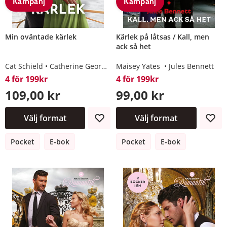
Kampanj
Kampanj
Min oväntade kärlek
Kärlek på låtsas / Kall, men
ack så het
Cat Schield
Catherine George
Maisey Yates
Maisey Yates
Jessica Lemmon
Jules Bennett
4 för 199kr
4 för 199kr
109,00 kr
99,00 kr
Välj format
Välj format
Pocket
E-bok
Pocket
E-bok