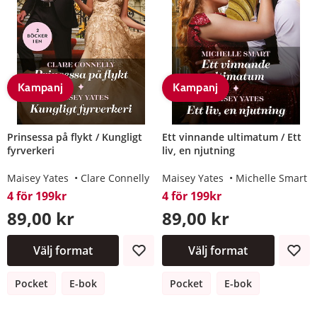
Kampanj
Kampanj
Prinsessa på flykt / Kungligt
Ett vinnande ultimatum / Ett
fyrverkeri
liv, en njutning
Maisey Yates
Clare Connelly
Maisey Yates
Michelle Smart
4 för 199kr
4 för 199kr
89,00 kr
89,00 kr
Välj format
Välj format
Pocket
E-bok
Pocket
E-bok