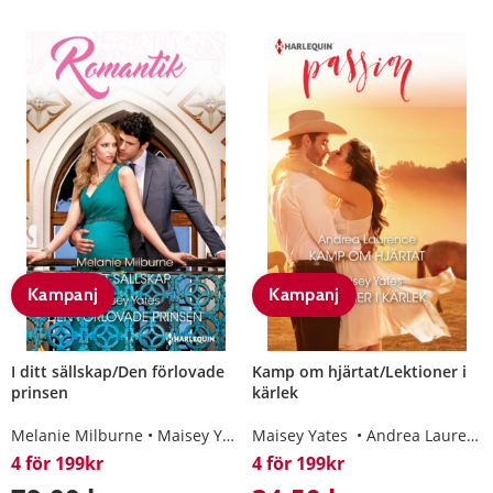
Kampanj
Kampanj
I ditt sällskap/Den förlovade
Kamp om hjärtat/Lektioner i
prinsen
kärlek
Melanie Milburne
Maisey Yates
Maisey Yates
Andrea Laurence
4 för 199kr
4 för 199kr