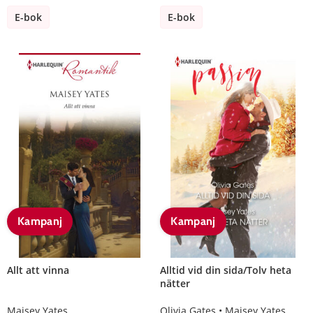
E-bok
E-bok
Kampanj
Kampanj
Allt att vinna
Alltid vid din sida/Tolv heta
nätter
Maisey Yates
Olivia Gates
Maisey Yates