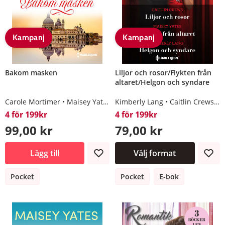
Kampanj
Kampanj
Bakom masken
Liljor och rosor/Flykten från
altaret/Helgon och syndare
Carole Mortimer
Maisey Yates
Kimberly Lang
Susan Stephens
Caitlin Crews
Louisa Heato
M
4 för 199kr
4 för 199kr
99,00 kr
79,00 kr
Lägg till
Välj format
Pocket
Pocket
E-bok