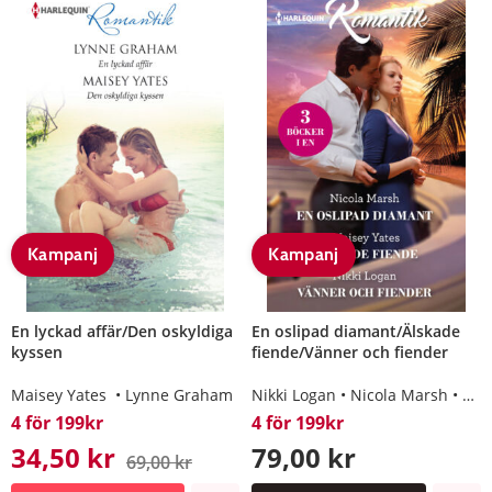
Kampanj
Kampanj
En lyckad affär/Den oskyldiga
En oslipad diamant/Älskade
kyssen
fiende/Vänner och fiender
Maisey Yates
Lynne Graham
Nikki Logan
Nicola Marsh
Mai
4 för 199kr
4 för 199kr
34,50 kr
79,00 kr
69,00 kr