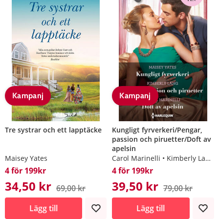
Kampanj
Kampanj
Tre systrar och ett lapptäcke
Kungligt fyrverkeri/Pengar,
passion och piruetter/Doft av
apelsin
Maisey Yates
Carol Marinelli
Kimberly Lang
4 för 199kr
4 för 199kr
34,50 kr
39,50 kr
69,00 kr
79,00 kr
Lägg till
Lägg till