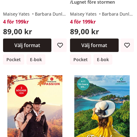
/Lugnet före stormen
Maisey Yates
Barbara Dunlop
Maisey Yates
Barbara Dunlop
4 för 199kr
4 för 199kr
89,00 kr
89,00 kr
Välj format
Välj format
Pocket
E-bok
Pocket
E-bok