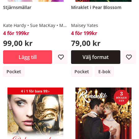
Stjärnsmällar
Miraklet i Pear Blossom
Kate Hardy
Sue MacKay
Maisey Yates
Maisey Yates
Rachael Thomas
4 för 199kr
4 för 199kr
99,00 kr
79,00 kr
Lägg till
Välj format
Pocket
Pocket
E-bok