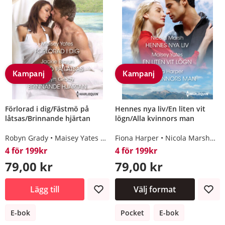
Kampanj
Kampanj
Förlorad i dig/Fästmö på
Hennes nya liv/En liten vit
låtsas/Brinnande hjärtan
lögn/Alla kvinnors man
Robyn Grady
Maisey Yates
Jackie Braun
Fiona Harper
Nicola Marsh
Ma
4 för 199kr
4 för 199kr
79,00 kr
79,00 kr
Lägg till
Välj format
E-bok
Pocket
E-bok