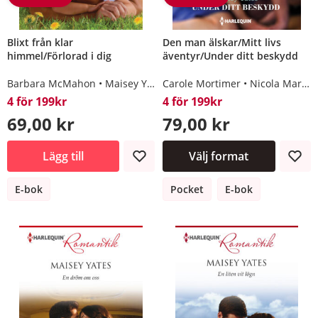
Blixt från klar
Den man älskar/Mitt livs
himmel/Förlorad i dig
äventyr/Under ditt beskydd
Barbara McMahon
Maisey Yates
Carole Mortimer
Nicola Marsh
4 för 199kr
4 för 199kr
69,00 kr
79,00 kr
Lägg till
Välj format
E-bok
Pocket
E-bok