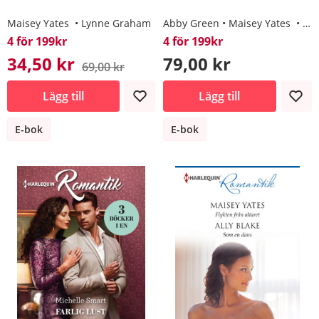
Maisey Yates
Lynne Graham
Abby Green
Maisey Yates
Ta
4 för 199kr
4 för 199kr
34,50 kr
79,00 kr
69,00 kr
Lägg till
Lägg till
E-bok
E-bok