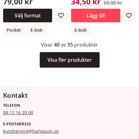
79,00 kr
34,50 kr
69,00 kr
Välj format
Lägg till
Pocket
E-bok
E-bok
Visar
40
av
55
produkter
Visa fler produkter
Kontakt
TELEFON
08-12 16 20 00
E-POSTADRESS
kundservice@harlequin.se