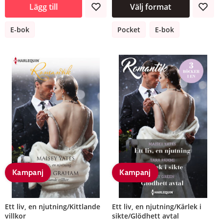
Lägg till
Välj format
E-bok
Pocket
E-bok
Kampanj
Kampanj
Ett liv, en njutning/Kittlande
Ett liv, en njutning/Kärlek i
villkor
sikte/Glödhett avtal