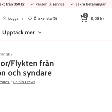
rakt från 350 kr
Personlig service
Säkra betalningar
0
0,00 kr
Logga in
Önskelista (
0
)
Upptäck mer
antik
sor/Flykten från
on och syndare
 Yates
Caitlin Crews