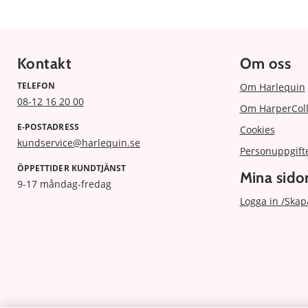
Kontakt
Om oss
TELEFON
Om Harlequin
08-12 16 20 00
Om HarperColl
E-POSTADRESS
Cookies
kundservice@harlequin.se
Personuppgift
ÖPPETTIDER KUNDTJÄNST
Mina sido
9-17 måndag-fredag
Logga in /Skap