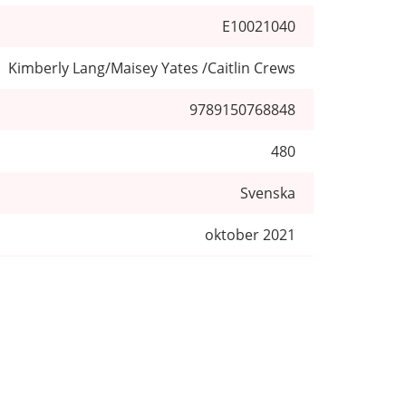
E10021040
Kimberly Lang/Maisey Yates /Caitlin Crews
9789150768848
480
Svenska
oktober 2021