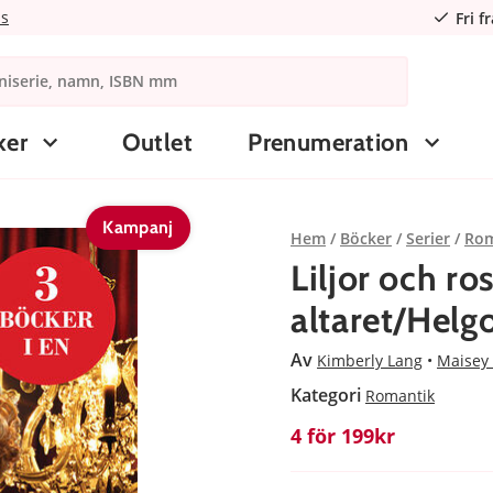
ns
Fri f
ker
Outlet
Prenumeration
Kampanj
Hem
Böcker
Serier
Rom
Liljor och ro
altaret/Helg
Av
Kimberly Lang
Maisey
Kategori
Romantik
4 för 199kr