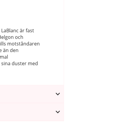
LaBlanc är fast
”Helgon och
tills motståndaren
e än den
mmal
t sina duster med