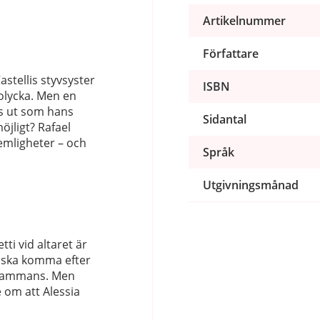
Artikelnummer
Författare
astellis styvsyster
ISBN
lolycka. Men en
is ut som hans
Sidantal
möjligt? Rafael
emligheter – och
Språk
Utgivningsmånad
ti vid altaret är
 ska komma efter
llsammans. Men
 om att Alessia