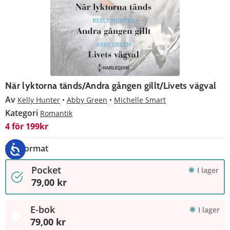
När lyktorna tänds/Andra gången gillt/Livets vägval
Av
Kelly Hunter
Abby Green
Michelle Smart
Kategori
Romantik
4 för 199kr
Välj format
Pocket
I lager
79,00 kr
E-bok
I lager
79,00 kr