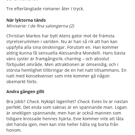
Tre efterlängtade romaner åter i tryck.
När lyktorna tänds
Miniserie: I de fina salongerna (2)
Christian Markos har bytt Atens gator mot de främsta
styrelserummen i världen. Nu är han så rik att han kan
uppfylla alla sina önskningar. Förutom en. Han kommer
aldrig kunna få sensuella Alessandra Mondelli. Hans bästa
väns syster är framgångsrik, charmig – och absolut
förbjudet område. Men attraktionen är ömsesidig, och i
största hemlighet tillbringar de en het natt tillsammans. En
natt med konsekvenser som inte kommer gå någon
obemärkt förbi.
Andra gången gillt
Bra jobb?
Check.
Nyköpt lägenhet?
Check.
Evies liv är nästan
perfekt. Det enda som saknas är en spännande man. Logan
är onekligen spännande, men han är också mannen som
tidigare krossade hennes hjärta. Evie kommer inte att låta
det hända igen, men kan inte heller hålla sig borta från
honom.