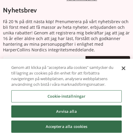
Nyhetsbrev
Få 20 % på ditt nästa köp! Prenumerera på vårt nyhetsbrev och
bli först med att få massor av heta nyheter, erbjudanden och
unika rabatter! Genom att registrera mig bekräftar jag att jag är
16 år eller äldre och att jag har läst, förstått och godkänner
hantering av mina personuppgifter i enlighet med
HarperCollins Nordics integritetsmeddelande.
Prenumerera
Genom att klicka på "acceptera alla cookies" samtycker du
till lagring av cookies på din enhet för att förbättra
Följ oss
navigeringen på webbplatsen, analysera webbplatsens
användning och bistå i våra marknadsföringsinsatser.
Cookie-inställningar
Avvisa alla
Copyright © 2026 harlequin.se
Acceptera alla cookies
Powered by Carismar